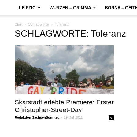
LEIPZIG
WURZEN – GRIMMA
BORNA – GEIT
Start
Schlagworte
Toleranz
SCHLAGWORTE: Toleranz
Skatstadt erlebte Premiere: Erster
Christopher-Street-Day
Redaktion SachsenSonntag
-
19. Juli 2021
0