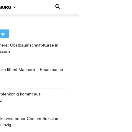
BURG
äge
here: Obstbaumschnitt-Kurse in
ssern
cke lähmt Machern – Ersatzbau in
rpfenkönig kommt aus
u
pke wird neuer Chef im Sozialamt
eipzig