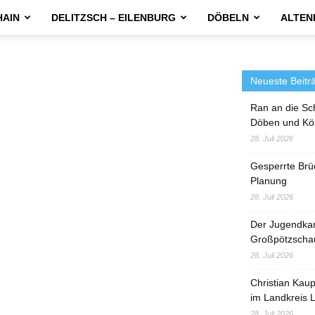
HAIN
DELITZSCH – EILENBURG
DÖBELN
ALTEN
Neueste Beitr
Ran an die Sc
Döben und Kö
28. Juli 2026
Gesperrte Brü
Planung
28. Juli 2026
Der Jugendka
Großpötzscha
28. Juli 2026
Christian Kau
im Landkreis L
28. Juli 2026