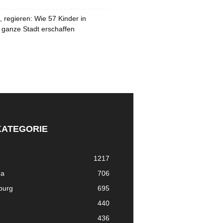
 regieren: Wie 57 Kinder in
 ganze Stadt erschaffen
KATEGORIE
1217
ma
706
nburg
695
440
436