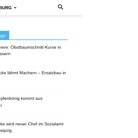
BURG
äge
here: Obstbaumschnitt-Kurse in
ssern
cke lähmt Machern – Ersatzbau in
rpfenkönig kommt aus
u
pke wird neuer Chef im Sozialamt
eipzig