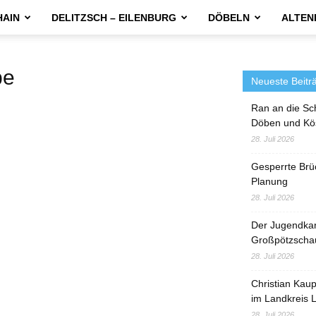
HAIN
DELITZSCH – EILENBURG
DÖBELN
ALTEN
pe
Neueste Beitr
Ran an die Sc
Döben und Kö
28. Juli 2026
Gesperrte Brü
Planung
28. Juli 2026
Der Jugendka
Großpötzscha
28. Juli 2026
Christian Kau
im Landkreis L
28. Juli 2026