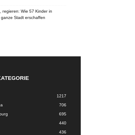
 regieren: Wie 57 Kinder in
 ganze Stadt erschaffen
KATEGORIE
1217
ma
706
nburg
695
440
436