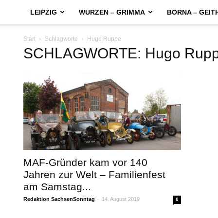
LEIPZIG
WURZEN – GRIMMA
BORNA – GEIT
Start
Schlagworte
Hugo Ruppe
SCHLAGWORTE: Hugo Rup
MAF-Gründer kam vor 140
Jahren zur Welt – Familienfest
am Samstag...
Redaktion SachsenSonntag
-
14. August 2019
0