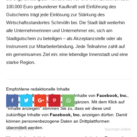
100.000 Euro gebundener Kaufkraft seit Einführung des
Gutscheins trägt jede Einlösung zur Stärkung des
Wirtschaftsstandortes Schmölln bei. Die Stadt lädt weiterhin
alle Unternehmerinnen und Unternehmer ein, sich am
Stadtgutschein zu beteiligen – als Akzeptanzstelle oder als
Instrument zur Mitarbeiterbindung. Jede Teilnahme zahlt auf
ein gemeinsames Ziel ein: eine lebendige Innenstadt und eine
starke Region.
Empfohlene redaktionelle Inhalte
An dieser Stelle finden Sie externe Inhalte von
Facebook, Inc.
,
die unser redaktionelles Angebot ergänzen. Mit dem Klick auf
"Inhalte anzeigen" stimmen Sie zu, dass wir diese und
zukünftige Inhalte von
Facebook, Inc.
anzeigen dürfen. Damit
können personenbezogene Daten an Drittplattformen
übermittelt werden.
Vorheriger Artikel
Nächster Artikel