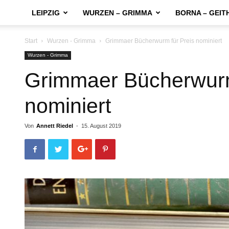
LEIPZIG
WURZEN – GRIMMA
BORNA – GEIT
Start
Wurzen - Grimma
Grimmaer Bücherwurm für Preis nominiert
Wurzen - Grimma
Grimmaer Bücherwurm
nominiert
Von
Annett Riedel
-
15. August 2019