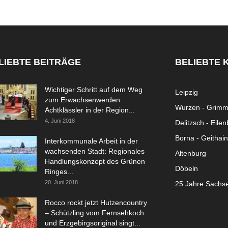
LIEBTE BEITRÄGE
BELIEBTE 
Wichtiger Schritt auf dem Weg
Leipzig
zum Erwachsenwerden:
Wurzen - Grim
Achtklässler in der Region...
4. Juni 2018
Delitzsch - Eile
Borna - Geithain
Interkommunale Arbeit in der
wachsenden Stadt: Regionales
Altenburg
Handlungskonzept des Grünen
Döbeln
Ringes...
20. Juni 2018
25 Jahre Sachs
Rocco rockt jetzt Hutzencountry
– Schützling vom Fernsehkoch
und Erzgebirgsoriginal singt...