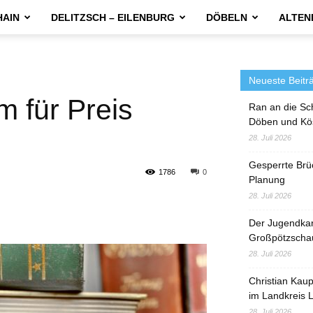
HAIN
DELITZSCH – EILENBURG
DÖBELN
ALTEN
Neueste Beitr
 für Preis
Ran an die Sc
Döben und Kö
28. Juli 2026
Gesperrte Brü
1786
0
Planung
28. Juli 2026
Der Jugendka
Großpötzscha
28. Juli 2026
Christian Kau
im Landkreis L
28. Juli 2026