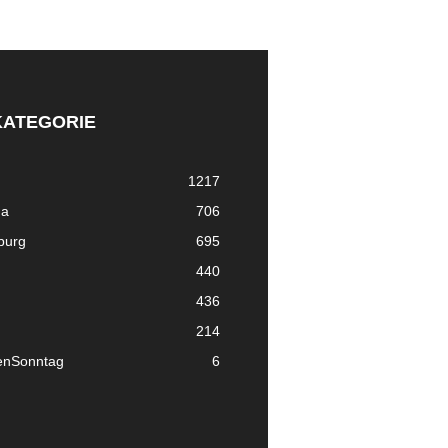
KATEGORIE
1217
ma
706
nburg
695
440
436
214
enSonntag
6