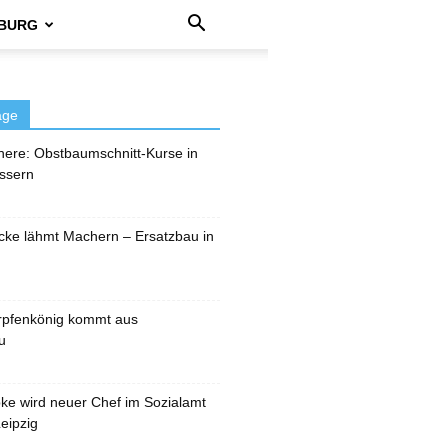
BURG
äge
here: Obstbaumschnitt-Kurse in
ssern
cke lähmt Machern – Ersatzbau in
rpfenkönig kommt aus
u
pke wird neuer Chef im Sozialamt
eipzig