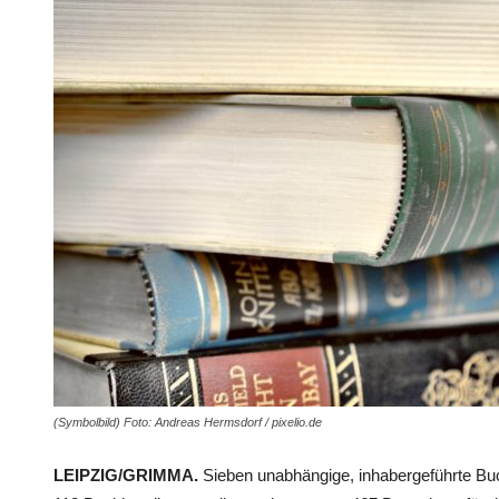
(Symbolbild) Foto: Andreas Hermsdorf / pixelio.de
LEIPZIG/GRIMMA.
Sieben unabhängige, inhabergeführte Bu